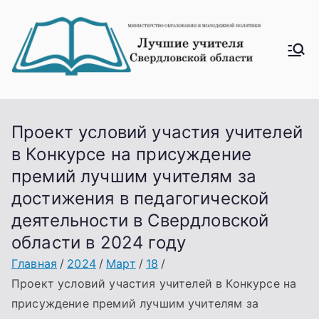
Перейти
к
содержимому
Лучш
ие
учите
ля
Проект условий участия учителей
Свер
в Конкурсе на присуждение
дловс
премий лучшим учителям за
кой
достижения в педагогической
облас
деятельности в Свердловской
ти
области в 2024 году
Главная
2024
Март
18
Проект условий участия учителей в Конкурсе на
присуждение премий лучшим учителям за