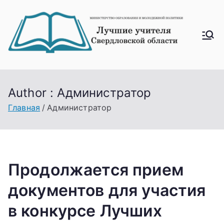
Перейти
к
содержимому
Лучш
ие
учите
ля
Author :
Администратор
Свер
Главная
Администратор
дловс
кой
облас
ти
Продолжается прием
документов для участия
в конкурсе Лучших