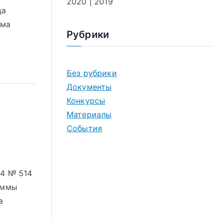
2020
|
2019
да
ума
Рубрики
Без рубрики
Документы
Конкурсы
Материалы
События
24 № 514
аммы
а