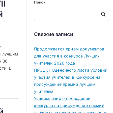
II
Поиск
й
Поиск
Свежие записи
и
Продолжается прием документов
и лучшим
для участия в конкурсе Лучших
у 36
учителей 2026 года
сти. В
ПРОЕКТ Оценочного листа условий
участия учителей в Конкурсе на
присуждение премий лучшим
учителям
Уведомление о проведении
конкурса на присуждение премий
й
лучшим учителям за достижения в