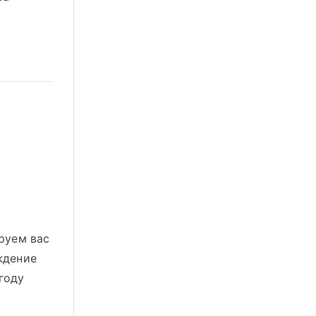
руем вас
ждение
году