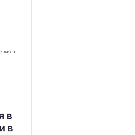
ения в
я в
и в