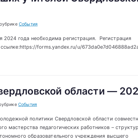
 рубрике
События
ря 2024 года необходима регистрация. Регистрация
ссылке:https://forms.yandex.ru/u/673da0e7d046888ad2
вердловской области — 20
 рубрике
События
молодежной политики Свердловской области совместн
го мастерства педагогических работников – структу
втономного образовательного учреждения высшего