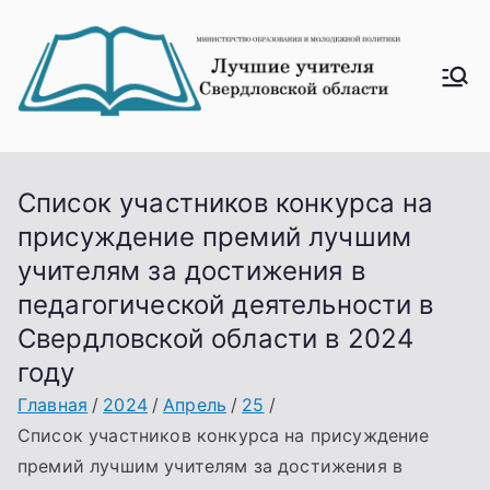
Перейти
к
содержимому
Лучш
ие
учите
ля
Список участников конкурса на
Свер
присуждение премий лучшим
дловс
учителям за достижения в
кой
педагогической деятельности в
облас
Свердловской области в 2024
ти
году
Главная
2024
Апрель
25
Список участников конкурса на присуждение
премий лучшим учителям за достижения в