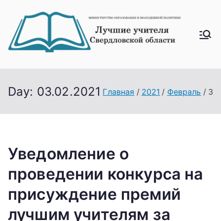
Перейти
к
содержимому
Лучш
ие
учите
ля
Day:
03.02.2021
Главная
2021
Февраль
3
Свер
дловс
кой
облас
Уведомление о
ти
проведении конкурса на
присуждение премий
лучшим учителям за