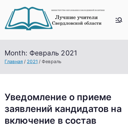
Перейти
к
содержимому
Лучш
ие
учите
ля
Month:
Февраль 2021
Свер
Главная
2021
Февраль
дловс
кой
облас
ти
Уведомление о приеме
заявлений кандидатов на
включение в состав