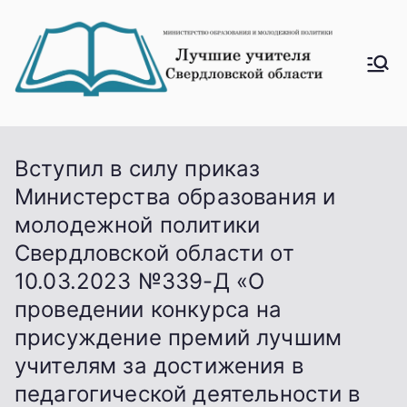
Перейти
к
содержимому
Лучш
ие
учите
ля
Вступил в силу приказ
Свер
Министерства образования и
дловс
молодежной политики
кой
Свердловской области от
облас
10.03.2023 №339-Д «О
ти
проведении конкурса на
присуждение премий лучшим
учителям за достижения в
педагогической деятельности в