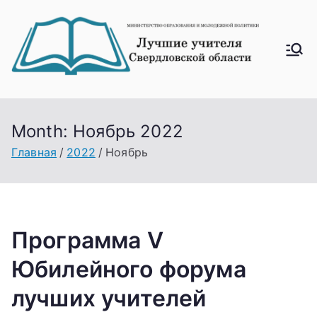
Перейти
к
содержимому
Лучш
ие
учите
ля
Month:
Ноябрь 2022
Свер
Главная
2022
Ноябрь
дловс
кой
облас
ти
Программа V
Юбилейного форума
лучших учителей