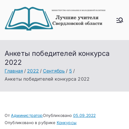
Перейти
к
содержимому
Лучш
ие
учите
ля
Анкеты победителей конкурса
Свер
2022
дловс
Главная
2022
Сентябрь
5
кой
Анкеты победителей конкурса 2022
облас
ти
От
Администратор
Опубликовано
05.09.2022
Опубликовано в рубрике
Конкурсы