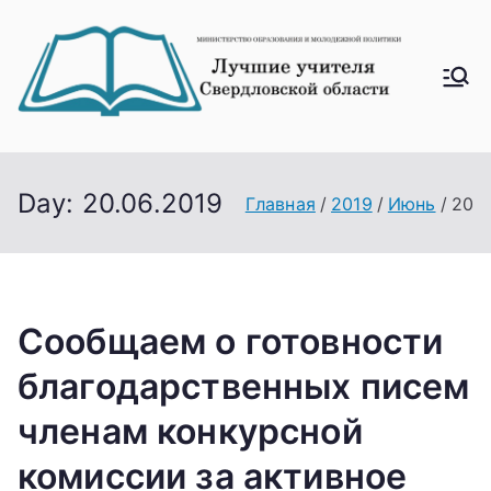
Перейти
к
содержимому
Лучш
ие
учите
ля
Day:
20.06.2019
Главная
2019
Июнь
20
Свер
дловс
кой
облас
Сообщаем о готовности
ти
благодарственных писем
членам конкурсной
комиссии за активное