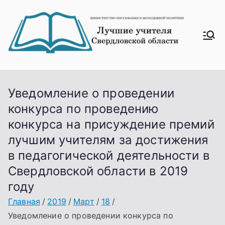
Перейти
к
содержимому
Лучш
ие
учите
ля
Уведомление о проведении
Свер
конкурса по проведению
дловс
конкурса на присуждение премий
кой
лучшим учителям за достижения
облас
в педагогической деятельности в
ти
Свердловской области в 2019
году
Главная
2019
Март
18
Уведомление о проведении конкурса по