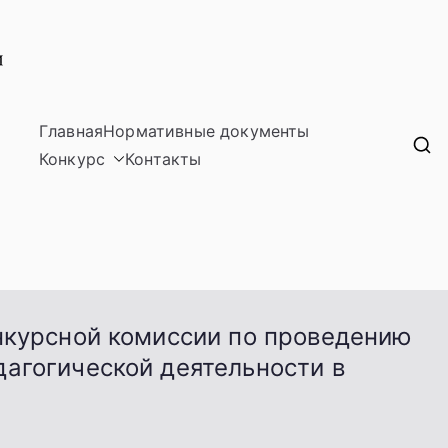
Главная
Нормативные документы
Лучшие учителя Свердловской области
Конкурс
Контакты
нкурсной комиссии по проведению
агогической деятельности в