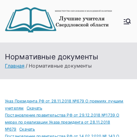
Перейти
к
содержимому
Лучш
ие
учите
ля
Нормативные документы
Свер
Главная
Нормативные документы
дловс
кой
облас
ти
Указ Президента РФ от 28.11.2018 №679 О премиях лучшим
учителям
Скачать
Постановление правительства РФ от 29.12.2018 №1739 О
мерах по реализации Указа президента от 28.11.2018
№679
Скачать
Постановление правительства РФ от 14.02.2020 № 143 О